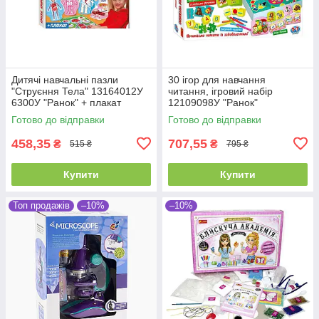
Дитячі навчальні пазли
30 ігор для навчання
"Струєння Тела" 13164012У
читання, ігровий набір
6300У "Ранок" + плакат
12109098У "Ранок"
Готово до відправки
Готово до відправки
458,35
707,55
₴
₴
515 ₴
795 ₴
Купити
Купити
Топ продажів
–10%
–10%