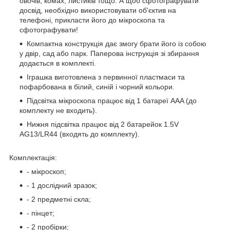
овочів, комах, листиків тощо. А щоб сфотографувати
досвід, необхідно використовувати об'єктив на
телефоні, прикласти його до мікроскопа та
сфотографувати!
Компактна конструкція дає змогу брати його із собою
у двір, сад або парк. Паперова інструкція зі збирання
додається в комплекті.
Іграшка виготовлена з первинної пластмаси та
пофарбована в білий, синій і чорний кольори.
Підсвітка мікроскопа працює від 1 батареї AAA (до
комплекту не входить).
Нижня підсвітка працює від 2 батарейок 1.5V
AG13/LR44 (входять до комплекту).
Комплектація:
- мікроскоп;
- 1 дослідний зразок;
- 2 предметні скла;
- пінцет;
- 2 пробірки;