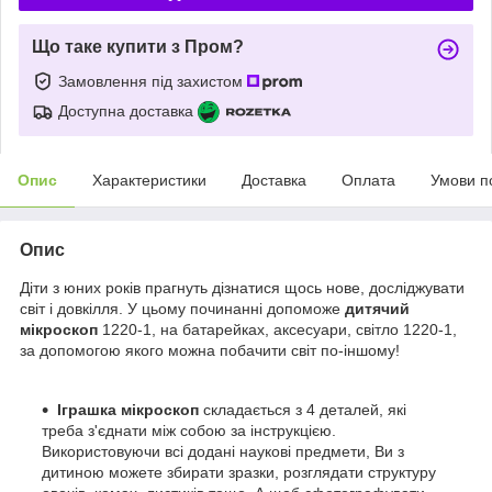
Що таке купити з Пром?
Замовлення під захистом
Доступна доставка
Опис
Характеристики
Доставка
Оплата
Умови п
Опис
Діти з юних років прагнуть дізнатися щось нове, досліджувати
світ і довкілля. У цьому починанні допоможе
дитячий
мікроскоп
1220-1, на батарейках, аксесуари, світло 1220-1,
за допомогою якого можна побачити світ по-іншому!
Іграшка мікроскоп
складається з 4 деталей, які
треба з'єднати між собою за інструкцією.
Використовуючи всі додані наукові предмети, Ви з
дитиною можете збирати зразки, розглядати структуру