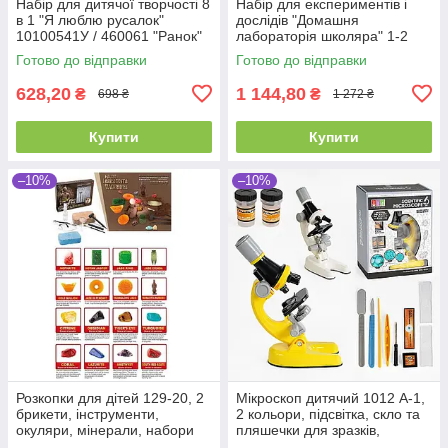
Набір для дитячої творчості 8
Набір для експериментів і
в 1 "Я люблю русалок"
дослідів "Домашня
10100541У / 460061 "Ранок"
лабораторія школяра" 1-2
клас. 12132068/9781У
Готово до відправки
Готово до відправки
"РАНОК"
628,20
1 144,80
₴
₴
698 ₴
1 272 ₴
Купити
Купити
–10%
–10%
Розкопки для дітей 129-20, 2
Мікроскоп дитячий 1012 A-1,
брикети, інструменти,
2 кольори, підсвітка, скло та
окуляри, мінерали, набори
пляшечки для зразків,
для дитячої творчості
інструменти, інструменти