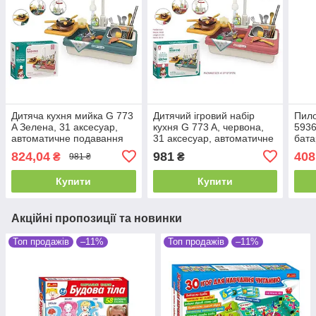
Дитяча кухня мийка G 773
Дитячий ігровий набір
Пило
A Зелена, 31 аксесуар,
кухня G 773 A, червона,
5936,
автоматичне подавання
31 аксесуар, автоматичне
бата
води, на батарейках
подавання води, на
824,04
981
408
₴
₴
981 ₴
батарейках
Купити
Купити
Акційні пропозиції та новинки
Топ продажів
–11%
Топ продажів
–11%