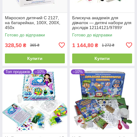
Мікроскоп дитячий С 2127,
Блискуча академія для
на батарейках, 100Х, 200Х,
дівчаток — дитячі набори для
450х
дослідів 12114121/9789У
"Ранок"
Готово до відправки
Готово до відправки
328,50
1 144,80
₴
₴
365 ₴
1 272 ₴
Купити
Купити
Топ продажів
–10%
–10%