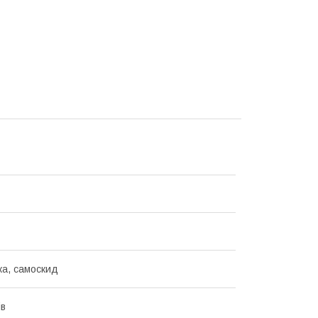
ка, самоскид
ів