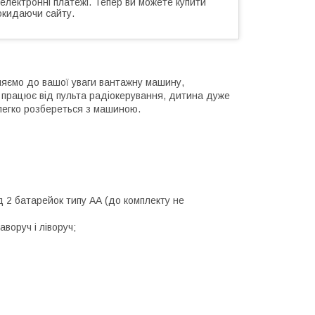
 електронні платежі. Тепер ви можете купити
окидаючи сайту.
ляємо до вашої уваги вантажну машину,
що працює від пульта радіокерування, дитина дуже
 легко розбереться з машиною.
д 2 батарейок типу АА (до комплекту не
воруч і ліворуч;