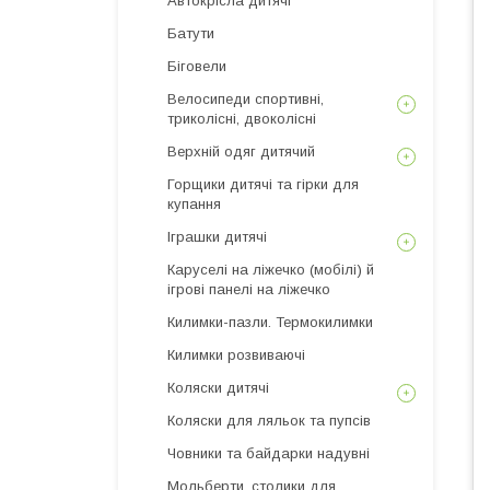
Автокрісла дитячі
Батути
Біговели
Велосипеди спортивні,
триколісні, двоколісні
Верхній одяг дитячий
Горщики дитячі та гірки для
купання
Іграшки дитячі
Каруселі на ліжечко (мобілі) й
ігрові панелі на ліжечко
Килимки-пазли. Термокилимки
Килимки розвиваючі
Коляски дитячі
Коляски для ляльок та пупсів
Човники та байдарки надувні
Мольберти, столики для