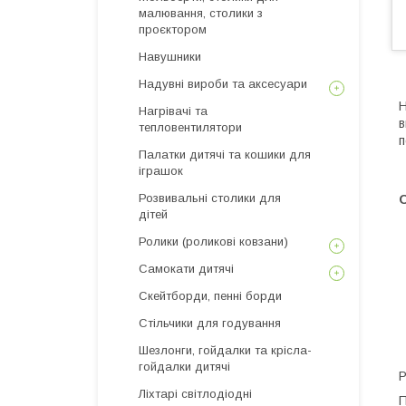
малювання, столики з
проєктором
Навушники
Надувні вироби та аксесуари
Н
Нагрівачі та
в
тепловентилятори
п
Палатки дитячі та кошики для
іграшок
Розвивальні столики для
дітей
Ролики (роликові ковзани)
Самокати дитячі
Скейтборди, пенні борди
Стільчики для годування
Шезлонги, гойдалки та крісла-
гойдалки дитячі
Р
Ліхтарі світлодіодні
П