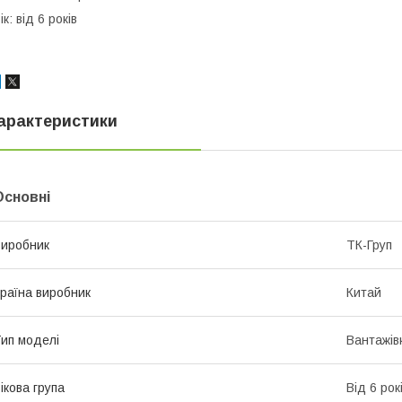
ік: від 6 років
арактеристики
Основні
иробник
ТК-Груп
раїна виробник
Китай
ип моделі
Вантажів
ікова група
Від 6 рок