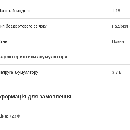
асштаб моделі
1:18
ип бездротового зв'язку
Радіокан
Стан
Новий
Характеристики акумулятора
апруга акумулятору
3.7 В
нформація для замовлення
іна:
723 ₴