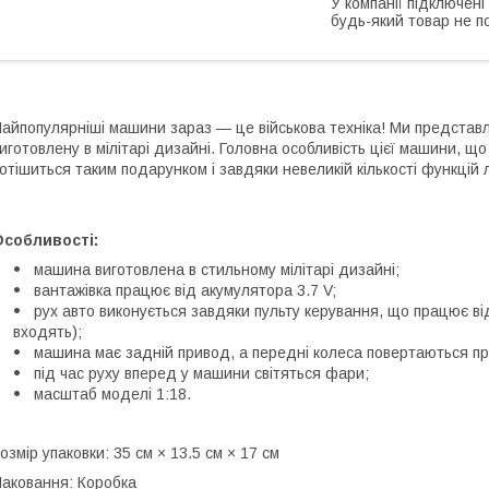
У компанії підключені
будь-який товар не п
айпопулярніші машини зараз — це військова техніка! Ми представ
иготовлену в мілітарі дизайні. Головна особливість цієї машини, 
отішиться таким подарунком і завдяки невеликій кількості функцій
Особливості:
машина виготовлена в стильному мілітарі дизайні;
вантажівка працює від акумулятора 3.7 V;
рух авто виконується завдяки пульту керування, що працює ві
входять);
машина має задній привод, а передні колеса повертаються пра
під час руху вперед у машини світяться фари;
масштаб моделі 1:18.
озмір упаковки: 35 см × 13.5 см × 17 см
аковання: Коробка