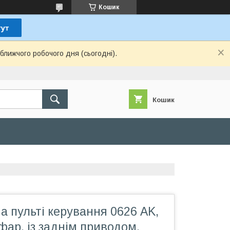
Кошик
ближчого робочого дня (сьогодні).
Кошик
а пульті керування 0626 AK,
 фар, із заднім приводом,