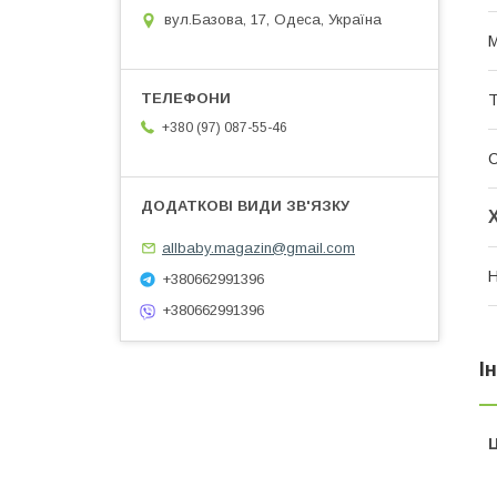
вул.Базова, 17, Одеса, Україна
М
Т
+380 (97) 087-55-46
allbaby.magazin@gmail.com
Н
+380662991396
+380662991396
І
Ц