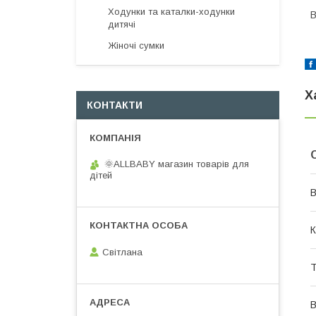
Ходунки та каталки-ходунки
В
дитячі
Жіночі сумки
Х
КОНТАКТИ
🌞ALLBABY магазин товарів для
дітей
В
К
Світлана
Т
В