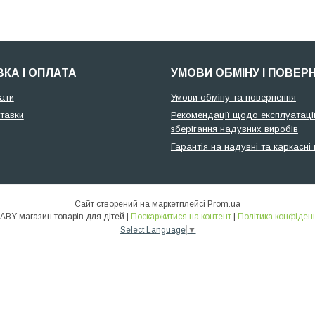
КА І ОПЛАТА
УМОВИ ОБМІНУ І ПОВЕР
ати
Умови обміну та повернення
тавки
Рекомендації щодо експлуатації
зберігання надувних виробів
Гарантія на надувні та каркасні
Сайт створений на маркетплейсі
Prom.ua
🌞ALLBABY магазин товарів для дітей |
Поскаржитися на контент
|
Політика конфіденц
Select Language
▼