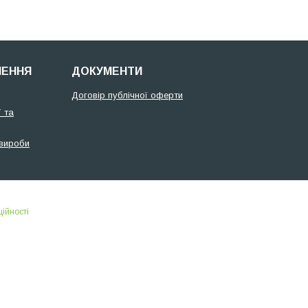
НЕННЯ
ДОКУМЕНТИ
Договір публічної оферти
 та
 вироби
ійності