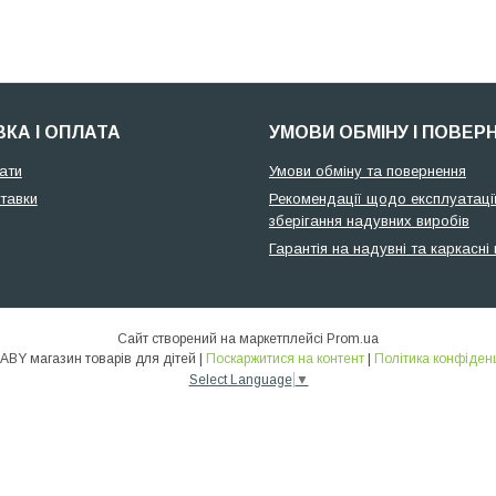
КА І ОПЛАТА
УМОВИ ОБМІНУ І ПОВЕР
ати
Умови обміну та повернення
тавки
Рекомендації щодо експлуатації
зберігання надувних виробів
Гарантія на надувні та каркасні
Сайт створений на маркетплейсі
Prom.ua
🌞ALLBABY магазин товарів для дітей |
Поскаржитися на контент
|
Політика конфіденц
Select Language
▼