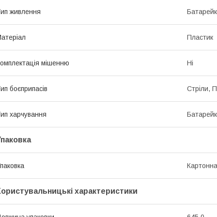
ип живлення
Батарей
атеріал
Пластик
омплектація мішенню
Ні
ип боєприпасів
Стріли, 
ип харчування
Батарей
Упаковка
паковка
Картонна
Користувальницькі характеристики
овжина упаковки
645.0