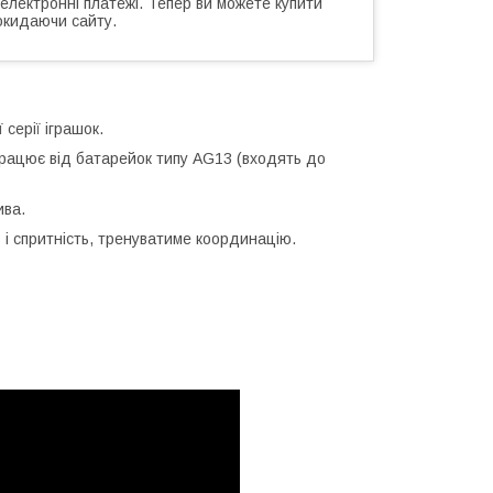
 електронні платежі. Тепер ви можете купити
окидаючи сайту.
серії іграшок.
працює від батарейок типу AG13 (входять до
ива.
ь і спритність, тренуватиме координацію.