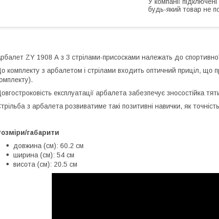
У компанії підключені
будь-який товар не п
рбалет ZY 1908 А з 3 стрілами-присосками належать до спортивної 
о комплекту з арбалетом і стрілами входить оптичний приціл, що 
омплекту).
овгостроковість експлуатації арбалета забезпечує зносостійка тят
трільба з арбалета розвиватиме такі позитивні навички, як точніст
Розміри/габарити
довжина (см): 60.2 см
ширина (см): 54 см
висота (см): 20.5 см