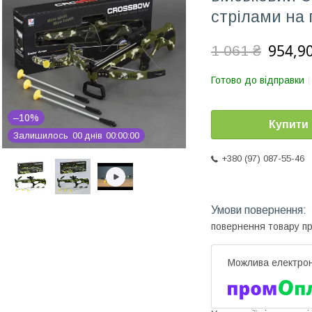
стрілами на
954,90
1 061 ₴
Готово до відправки
–10%
Купити
Залишилось
0
0
днів
0
0
0
0
0
0
+380 (97) 087-55-46
повернення товару п