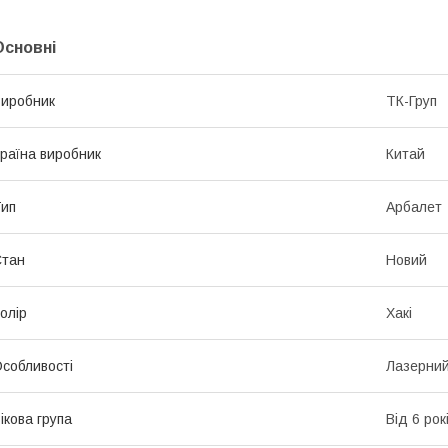
Основні
иробник
ТК-Груп
раїна виробник
Китай
ип
Арбалет
Стан
Новий
олір
Хакі
собливості
Лазерний
ікова група
Від 6 рок