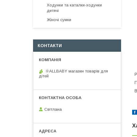
Ходунки та каталки-ходунки
дитячі
Жіночі сумки
КОНТАКТИ
🌞ALLBABY магазин товарів для
Р
дітей
П
В
Світлана
Х