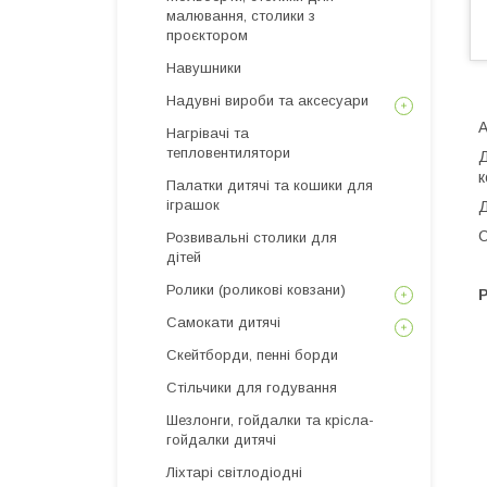
малювання, столики з
проєктором
Навушники
Надувні вироби та аксесуари
А
Нагрівачі та
тепловентилятори
Д
к
Палатки дитячі та кошики для
іграшок
Д
С
Розвивальні столики для
дітей
Ролики (роликові ковзани)
Самокати дитячі
Скейтборди, пенні борди
Стільчики для годування
Шезлонги, гойдалки та крісла-
гойдалки дитячі
Ліхтарі світлодіодні