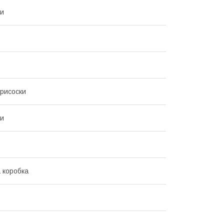
ки
Присоски
ки
 коробка