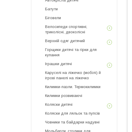
Автокрісла дитячі
Батути
Біговели
Велосипеди спортивні,
триколісні, двоколісні
Верхній одяг дитячий
Горщики дитячі та гірки для
купання
Іграшки дитячі
Каруселі на ліжечко (мобілі) й
ігрові панелі на ліжечко
Килимки-пазли. Термокилимки
Килимки розвиваючі
Коляски дитячі
Коляски для ляльок та пупсів
Човники та байдарки надувні
Мольберти, столики для