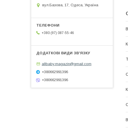
вул.Базова, 17, Одеса, Україна
В
+380 (97) 087-55-46
К
Т
allbaby.magazin@gmail.com
+380662991396
+380662991396
К
О
В