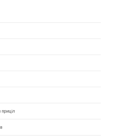
 приціл
ів