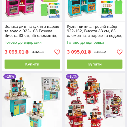
Велика дитяча кухня з парою
Кухня дитяча ігровий набір
та водою 922-163 Рожева,
922-162, Висота 83 см, 85
Висота 83 см, 85 елементів,
елементів, з парою та водою,
світлом і звуками
світлом і звуками
Готово до відправки
Готово до відправки
3 095,01
3 095,01
₴
₴
3 821 ₴
3 821 ₴
Купити
Купити
–19%
–18%