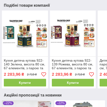
Подібні товари компанії
Кухня дитяча кутова 922-
Кухня дитяча кутова 922-
Дитя
140 Зелена, висота 80 см,
139 Рожева, висота 80 см,
паро
67 елементів, з парою та
67 елементів, з парою та
см, 
водою, підсвітка, звуки,
водою, підсвітка, звуки,
мело
2 283,96
2 283,96
2 4
₴
₴
2 719 ₴
2 719 ₴
посуд, продукти, на
посуд, продукти, на
батарейках
батарейках
Купити
Купити
Акційні пропозиції та новинки
–22%
–22%