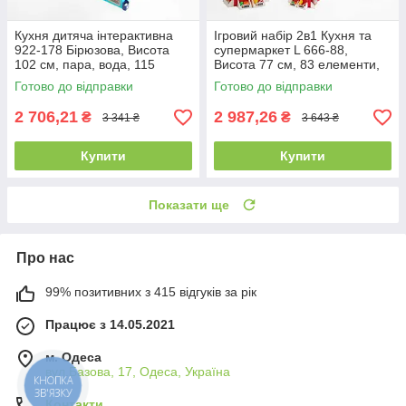
Кухня дитяча інтерактивна
Ігровий набір 2в1 Кухня та
922-178 Бірюзова, Висота
супермаркет L 666-88,
102 см, пара, вода, 115
Висота 77 см, 83 елементи,
аксесуарів, звук, світло
пара, вода, лід, сканер
Готово до відправки
Готово до відправки
2 706,21
2 987,26
₴
₴
3 341 ₴
3 643 ₴
Купити
Купити
Показати ще
Про нас
99% позитивних з 415 відгуків за рік
Працює з 14.05.2021
м. Одеса
вул.Базова, 17, Одеса, Україна
КНОПКА
ЗВ'ЯЗКУ
Контакти