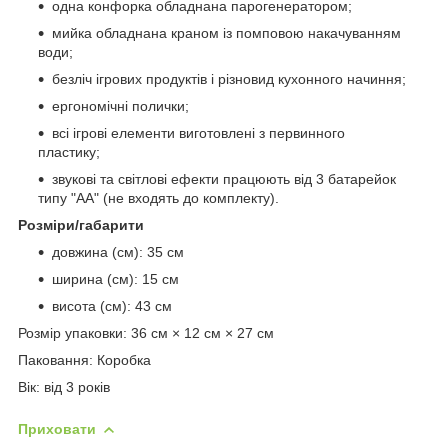
одна конфорка обладнана парогенератором;
мийка обладнана краном із помповою накачуванням
води;
безліч ігрових продуктів і різновид кухонного начиння;
ергономічні полички;
всі ігрові елементи виготовлені з первинного
пластику;
звукові та світлові ефекти працюють від 3 батарейок
типу "АА" (не входять до комплекту).
Розміри/габарити
довжина (см): 35 см
ширина (см): 15 см
висота (см): 43 см
Розмір упаковки: 36 см × 12 см × 27 см
Паковання: Коробка
Вік: від 3 років
Приховати