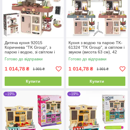
Дитяча кухня 92015
Кухня з водою та парою TK-
Коричнева "TK Group", з
61324 "TK Group", зі світлом і
парою і водою, зі світлом і
звуком (висота 63 см), 42
звуком (висота 63 см)
елементи
Готово до відправки
Готово до відправки
1 014,78
1 014,78
₴
₴
1 301 ₴
1 301 ₴
Купити
Купити
–19%
–19%