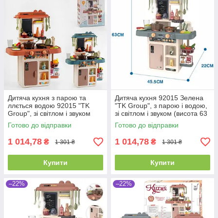
Дитяча кухня з парою та
Дитяча кухня 92015 Зелена
ллється водою 92015 "TK
"TK Group", з парою і водою,
Group", зі світлом і звуком
зі світлом і звуком (висота 63
(висота 63 см)
см)
Готово до відправки
Готово до відправки
1 014,78
1 014,78
₴
₴
1 301 ₴
1 301 ₴
Купити
Купити
–22%
–22%