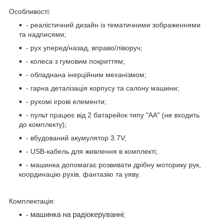
Особливості:
- реалістичний дизайн із тематичними зображеннями
та надписями;
- рух уперед/назад, вправо/ліворуч;
- колеса з гумовим покриттям;
- обладнана інерційним механізмом;
- гарна деталізація корпусу та салону машини;
- рухомі ігрові елементи;
- пульт працює від 2 батарейок типу "АА" (не входить
до комплекту);
- вбудований акумулятор 3.7V;
- USB-кабель для живлення в комплекті;
- машинка допомагає розвивати дрібну моторику рук,
координацію рухів, фантазію та уяву.
Комплектація:
-
машинка на радіокеруванні
;