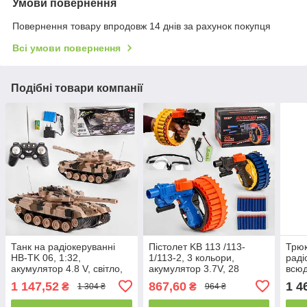
Умови повернення
Повернення товару впродовж 14 днів за рахунок покупця
Всі умови повернення
Подібні товари компанії
Танк на радіокеруванні
Пістолет KB 113 /113-
Трю
HB-TK 06, 1:32,
1/113-2, 3 кольори,
раді
акумулятор 4.8 V, світло,
акумулятор 3.7V, 28
всюд
звук, гусеничний
м'яких патронів на
2169
1 147,52
867,60
1 4
₴
₴
1 304 ₴
964 ₴
присоску, знімний лазер,
пуль