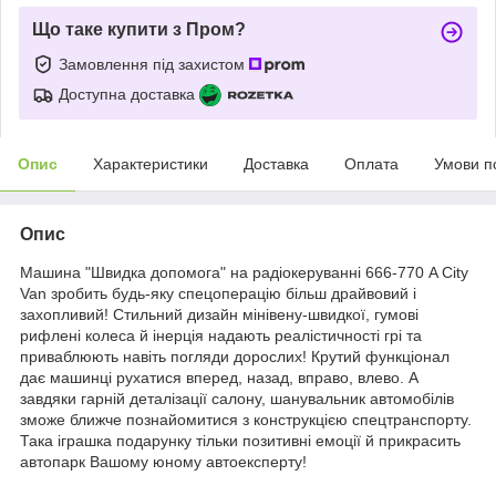
Що таке купити з Пром?
Замовлення під захистом
Доступна доставка
Опис
Характеристики
Доставка
Оплата
Умови п
Опис
Машина "Швидка допомога" на радіокеруванні 666-770 A City
Van зробить будь-яку спецоперацію більш драйвовий і
захопливий! Стильний дизайн мінівену-швидкої, гумові
рифлені колеса й інерція надають реалістичності грі та
приваблюють навіть погляди дорослих! Крутий функціонал
дає машинці рухатися вперед, назад, вправо, влево. А
завдяки гарній деталізації салону, шанувальник автомобілів
зможе ближче познайомитися з конструкцією спецтранспорту.
Така іграшка подарунку тільки позитивні емоції й прикрасить
автопарк Вашому юному автоексперту!