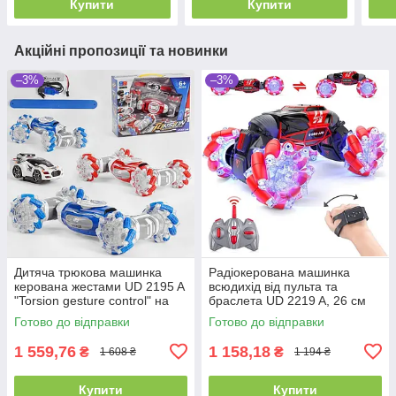
Купити
Купити
Акційні пропозиції та новинки
–3%
–3%
Дитяча трюкова машинка
Радіокерована машинка
керована жестами UD 2195 A
всюдихід від пульта та
"Torsion gesture control" на
браслета UD 2219 A, 26 см
роликових колесах, 2
(1:18), роликові колеса,
Готово до відправки
Готово до відправки
кольори
акум.3,7V
1 559,76
1 158,18
₴
₴
1 608 ₴
1 194 ₴
Купити
Купити