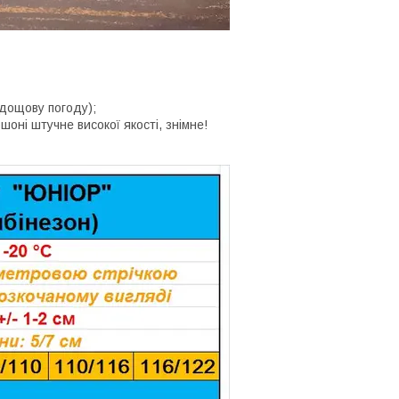
 дощову погоду);
оні штучне високої якості, знімне!