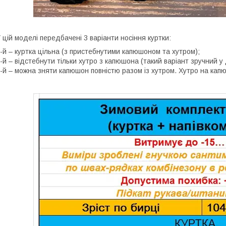
 цій моделі передбачені 3 варіанти носіння куртки:
-й – куртка цільна (з пристебнутими капюшоном та хутром);
-й – відстебнути тільки хутро з капюшона (такий варіант зручний у
-й – можна зняти капюшон повністю разом із хутром. Хутро на капюш