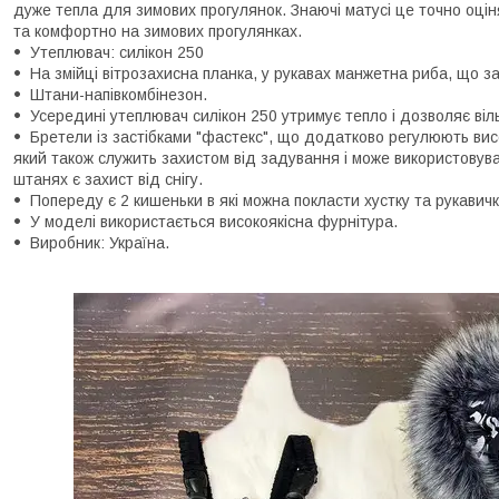
дуже тепла для зимових прогулянок. Знаючі матусі це точно оцін
та комфортно на зимових прогулянках.
Утеплювач: силікон 250
На змійці вітрозахисна планка, у рукавах манжетна риба, що з
Штани-напівкомбінезон.
Усередині утеплювач силікон 250 утримує тепло і дозволяє ві
Бретели із застібками "фастекс", що додатково регулюють вис
який також служить захистом від задування і може використовув
штанях є захист від снігу.
Попереду є 2 кишеньки в які можна покласти хустку та рукавичк
У моделі використається високоякісна фурнітура.
Виробник: Україна.