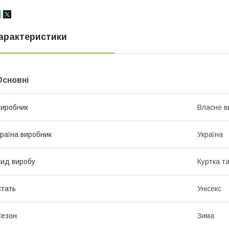
арактеристики
Основні
иробник
Власне в
раїна виробник
Україна
ид виробу
Куртка т
тать
Унісекс
Сезон
Зима