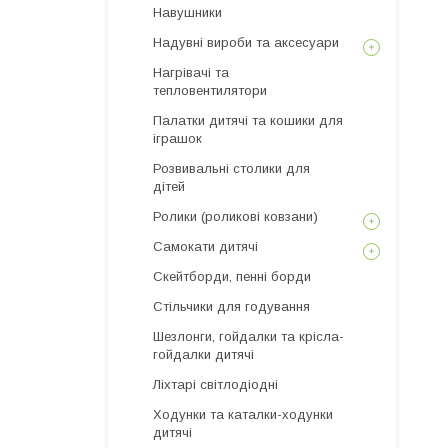
Навушники
Надувні вироби та аксесуари
Нагрівачі та
тепловентилятори
Палатки дитячі та кошики для
іграшок
Розвивальні столики для
дітей
Ролики (роликові ковзани)
Самокати дитячі
Скейтборди, пенні борди
Стільчики для годування
Шезлонги, гойдалки та крісла-
гойдалки дитячі
Ліхтарі світлодіодні
Ходунки та каталки-ходунки
дитячі