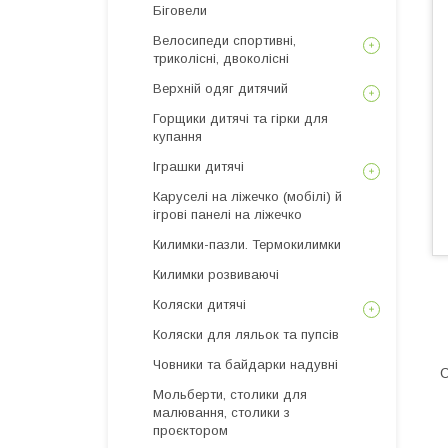
Біговели
Велосипеди спортивні,
триколісні, двоколісні
Верхній одяг дитячий
Горщики дитячі та гірки для
купання
Іграшки дитячі
Каруселі на ліжечко (мобілі) й
ігрові панелі на ліжечко
Килимки-пазли. Термокилимки
Килимки розвиваючі
Коляски дитячі
Коляски для ляльок та пупсів
Човники та байдарки надувні
О
Мольберти, столики для
малювання, столики з
проєктором