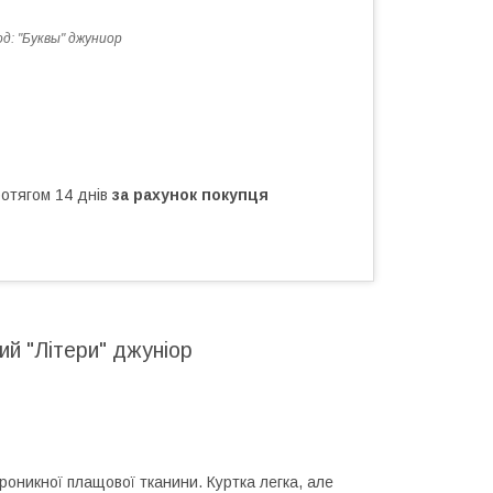
од:
"Буквы" джуниор
ротягом 14 днів
за рахунок покупця
ий "Літери" джуніор
проникної плащової тканини. Куртка легка, але