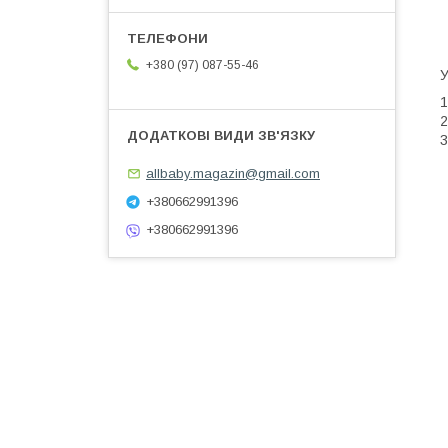
+380 (97) 087-55-46
У
1
2
3
allbaby.magazin@gmail.com
+380662991396
+380662991396