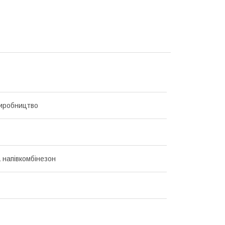
иробництво
а напівкомбінезон