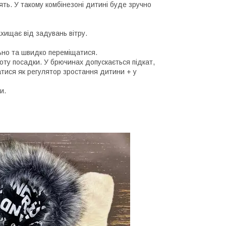
ять. У такому комбінезоні дитині буде зручно
ахищає від задувань вітру.
льно та швидко переміщатися.
оту посадки. У брючинах допускається підкат,
атися як регулятор зростання дитини + у
и.