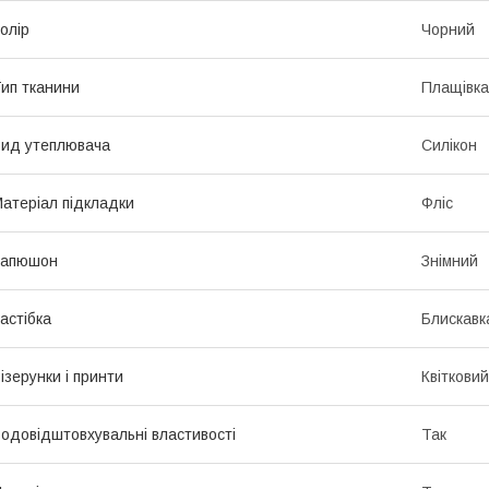
олір
Чорний
ип тканини
Плащівка
ид утеплювача
Силікон
атеріал підкладки
Фліс
Капюшон
Знімний
астібка
Блискавк
ізерунки і принти
Квітковий
одовідштовхувальні властивості
Так