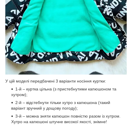
У цій моделі передбачені 3 варіанти носіння куртки:
1-й – куртка цільна (з пристебнутими капюшоном та
хутром);
2-й – відстебнути тільки хутро з капюшона (такий
варіант зручний у дощову погоду);
3-й – можна зняти капюшон повністю разом із хутром.
Хутро на капюшоні штучне високої якості, знімне!