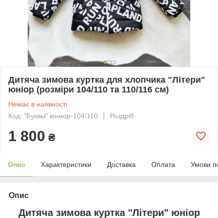
Дитяча зимова куртка для хлопчика "Літери"
юніор (розміри 104/110 та 110/116 см)
Немає в наявності
Код: "Буквы" юниор-104/110
Роздріб
1 800
₴
Опис
Характеристики
Доставка
Оплата
Умови п
Опис
Дитяча зимова куртка "Літери" юніор