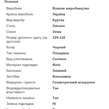
Основні
Виробник
Власне виробництво
Країна виробник
Україна
Вид виробу
Куртка
Стать
Унісекс
Сезон
Зима
Розмір дитячого одягу (за
104-110
зростом)
Колір
Чорний
Тип тканини
Плащівка
Вид утеплювача
Силікон
Матеріал підкладки
Фліс
Капюшон
Знімний
Застібка
Блискавка
Візерунки і принти
Геометричний візерунок
Водовідштовхувальні
Так
властивості
Наявність кишень
Так
Знімна підкладка
Ні