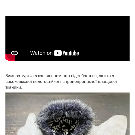
Зимова куртка з капюшоном, що відстібається, зшита з
високоякісної вологостійкої і вітронепроникної плащової
тканини.