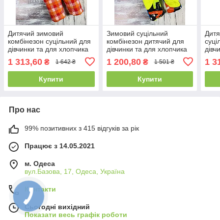
Дитячий зимовий
Зимовий суцільний
Дитя
комбінезон суцільний для
комбінезон дитячий для
суці
дівчинки та для хлопчика
дівчинки та для хлопчика
дівч
"Клітинка помаранчева"
Апельсини (розміри від 86
"Біл
1 313,60
1 200,80
1 3
₴
₴
1 642 ₴
1 501 ₴
(розміри 86, 92 та 98 см)
до 98 см)
Купити
Купити
Про нас
99% позитивних з 415 відгуків за рік
Працює з 14.05.2021
м. Одеса
вул.Базова, 17, Одеса, Україна
Контакти
Сьогодні вихідний
Показати весь графік роботи