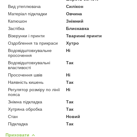
Вид утеплювача
Силікон
Матеріал підкладки
Овчина
Капюшон
Знімний
Застібка
Блискавка
Візерунки і принти
Тваринні принти
Оздоблення та прикраси
Хутро
Водовідштовхувальне
Ні
просочення
Водовідштовхувальні
Так
властивості
Просочення швів
Ні
Наявність кишень
Так
Регулятор розміру по лінії
Ні
пояса
Знімна підкладка
Так
Хутряна обробка
Так
Стан
Новий
Підкладка
Так
Приховати