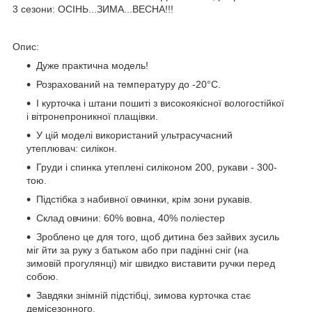
3 сезони: ОСІНЬ...ЗИМА...ВЕСНА!!!
Опис:
Дуже практична модель!
Розрахований на температуру до -20°C.
І курточка і штани пошиті з високоякісної вологостійкої
і вітронепроникної плащівки.
У цій моделі використаний ультрасучасний
утеплювач: силікон.
Груди і спинка утеплені силіконом 200, рукави - 300-
тою.
Підстібка з набивної овчинки, крім зони рукавів.
Склад овчини: 60% вовна, 40% поліестер
Зроблено це для того, щоб дитина без зайвих зусиль
міг йти за руку з батьком або при падінні сніг (на
зимовій прогулянці) міг швидко виставити ручки перед
собою.
Завдяки знімній підстібці, зимова курточка стає
демісезонного.