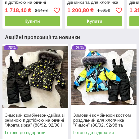
підстібкою на овчині
дівчинки та для хлопчика
дівч
"Жовта зірка" (86/92, 92/98
Апельсини (розміри від 86
"Клі
1 718,40
1 200,80
1 3
₴
₴
2 148 ₴
1 501 ₴
і 98/104 см)
до 98 см)
(роз
Купити
Купити
Акційні пропозиції та новинки
–20%
–20%
Зимовий комбінезон-двійка зі
Зимовий комбінезон костюм
знімною підстібкою на овчині
роздільний для хлопчика
"Жовта зірка" (86/92, 92/98 і
"Лимон" (86/92, 92/98 та
98/104 см)
98/104 см)
Готово до відправки
Готово до відправки