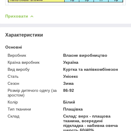
Приховати
Характеристики
Основні
Виробник
Власне виробництво
Країна виробник
Україна
Вид виробу
Куртка та напівкомбінезон
Стать
Унісекс
Сезон
Зима
Розмір дитячого одягу (за
86-92
зростом)
Колір
Білий
Тип тканини
Плащівка
Склад
Склад: верх - плащова
тканина, всередині
підкладка - набивна овеча
шерсть 60/40%