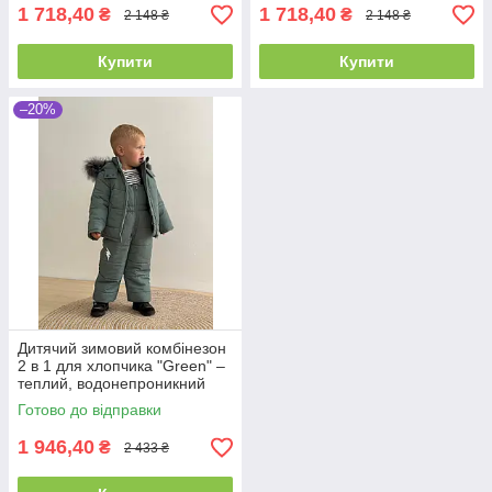
1 718,40
1 718,40
₴
₴
2 148 ₴
2 148 ₴
Купити
Купити
–20%
Дитячий зимовий комбінезон
2 в 1 для хлопчика "Green" –
теплий, водонепроникний
(розмір 86/92, 92/98, 98/104 і
Готово до відправки
104/110см)
1 946,40
₴
2 433 ₴