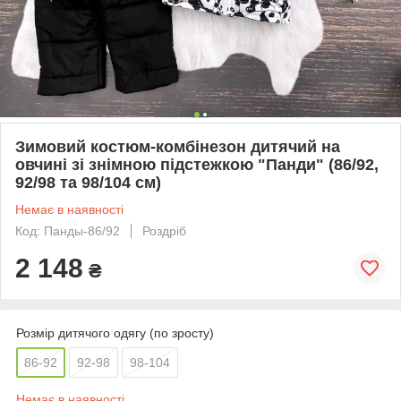
Зимовий костюм-комбінезон дитячий на
овчині зі знімною підстежкою "Панди" (86/92,
92/98 та 98/104 см)
Немає в наявності
Код: Панды-86/92
Роздріб
2 148
₴
Розмір дитячого одягу (по зросту)
86-92
92-98
98-104
Немає в наявності